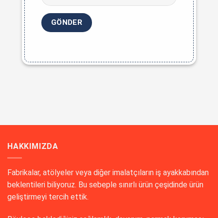
HAKKIMIZDA
Fabrikalar, atölyeler veya diğer imalatçıların iş ayakkabından
beklentileri biliyoruz. Bu sebeple sınırlı ürün çeşidinde ürün
geliştirmeyi tercih ettik.