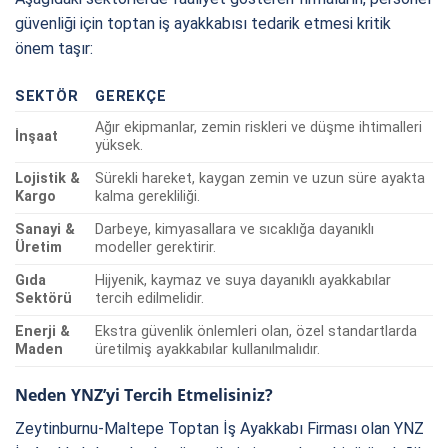
güvenliği için toptan iş ayakkabısı tedarik etmesi kritik
önem taşır:
SEKTÖR
GEREKÇE
Ağır ekipmanlar, zemin riskleri ve düşme ihtimalleri
İnşaat
yüksek.
Lojistik &
Sürekli hareket, kaygan zemin ve uzun süre ayakta
Kargo
kalma gerekliliği.
Sanayi &
Darbeye, kimyasallara ve sıcaklığa dayanıklı
Üretim
modeller gerektirir.
Gıda
Hijyenik, kaymaz ve suya dayanıklı ayakkabılar
Sektörü
tercih edilmelidir.
Enerji &
Ekstra güvenlik önlemleri olan, özel standartlarda
Maden
üretilmiş ayakkabılar kullanılmalıdır.
Neden YNZ’yi Tercih Etmelisiniz?
Zeytinburnu-Maltepe Toptan İş Ayakkabı Firması olan YNZ