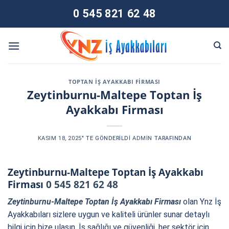
Skip
0 545 821 62 48
to
content
TOPTAN İŞ AYAKKABI FIRMASI
Zeytinburnu-Maltepe Toptan İş
Ayakkabı Firması
KASIM 18, 2025
’' TE GÖNDERILDI
ADMIN
TARAFINDAN
Zeytinburnu-Maltepe Toptan İş Ayakkabı
Firması
0 545 821 62 48
Zeytinburnu-Maltepe Toptan İş Ayakkabı Firması
olan Ynz İş
Ayakkabıları sizlere uygun ve kaliteli ürünler sunar detaylı
bilgi için bize ulaşın. İş sağlığı ve güvenliği, her sektör için