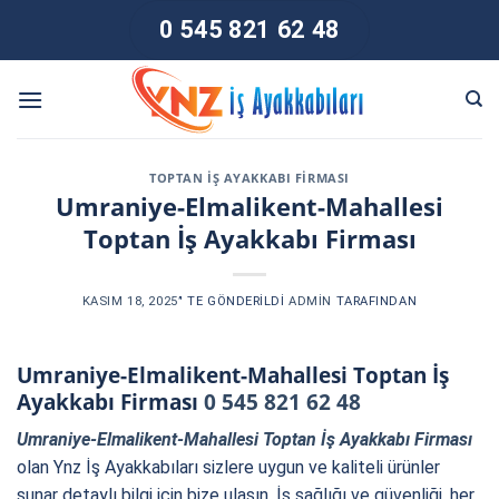
Skip
0 545 821 62 48
to
content
TOPTAN İŞ AYAKKABI FIRMASI
Umraniye-Elmalikent-Mahallesi
Toptan İş Ayakkabı Firması
KASIM 18, 2025
’' TE GÖNDERILDI
ADMIN
TARAFINDAN
Umraniye-Elmalikent-Mahallesi Toptan İş
Ayakkabı Firması
0 545 821 62 48
Umraniye-Elmalikent-Mahallesi Toptan İş Ayakkabı Firması
olan Ynz İş Ayakkabıları sizlere uygun ve kaliteli ürünler
sunar detaylı bilgi için bize ulaşın. İş sağlığı ve güvenliği, her