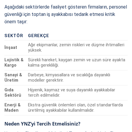
Aşağıdaki sektörlerde faaliyet gösteren firmaların, personel
güvenliği için toptan iş ayakkabısı tedarik etmesi kritik
önem taşır:
SEKTÖR
GEREKÇE
Ağır ekipmanlar, zemin riskleri ve düşme ihtimalleri
İnşaat
yüksek.
Lojistik &
Sürekli hareket, kaygan zemin ve uzun süre ayakta
Kargo
kalma gerekliliği.
Sanayi &
Darbeye, kimyasallara ve sıcaklığa dayanıklı
Üretim
modeller gerektirir.
Gıda
Hijyenik, kaymaz ve suya dayanıklı ayakkabılar
Sektörü
tercih edilmelidir.
Enerji &
Ekstra güvenlik önlemleri olan, özel standartlarda
Maden
üretilmiş ayakkabılar kullanılmalıdır.
Neden YNZ’yi Tercih Etmelisiniz?